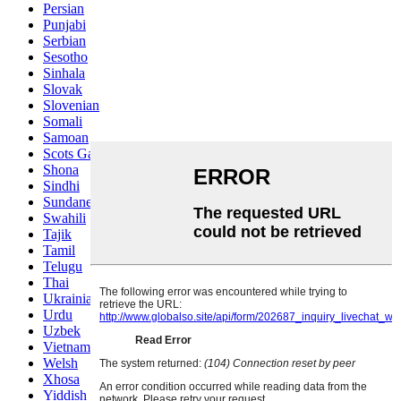
Persian
Punjabi
Serbian
Sesotho
Sinhala
Slovak
Slovenian
Somali
Samoan
Scots Gaelic
Shona
Sindhi
Sundanese
Swahili
Tajik
Tamil
Telugu
Thai
Ukrainian
Urdu
Uzbek
Vietnamese
Welsh
Xhosa
Yiddish