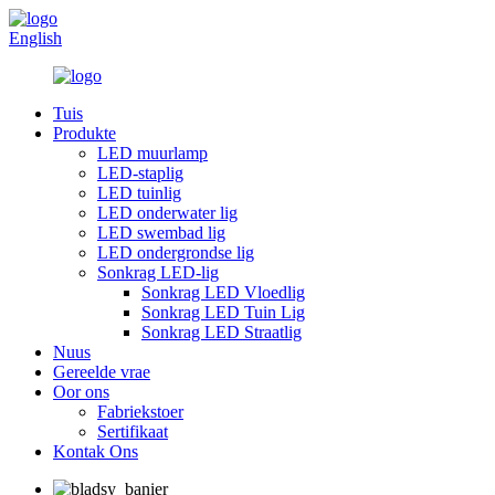
English
Tuis
Produkte
LED muurlamp
LED-staplig
LED tuinlig
LED onderwater lig
LED swembad lig
LED ondergrondse lig
Sonkrag LED-lig
Sonkrag LED Vloedlig
Sonkrag LED Tuin Lig
Sonkrag LED Straatlig
Nuus
Gereelde vrae
Oor ons
Fabriekstoer
Sertifikaat
Kontak Ons