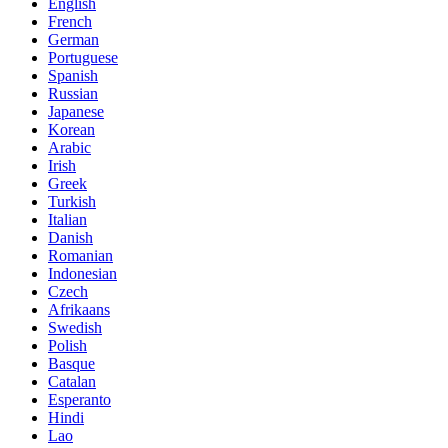
English
French
German
Portuguese
Spanish
Russian
Japanese
Korean
Arabic
Irish
Greek
Turkish
Italian
Danish
Romanian
Indonesian
Czech
Afrikaans
Swedish
Polish
Basque
Catalan
Esperanto
Hindi
Lao