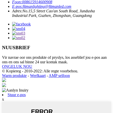
Foon:
008615914600908
E-pos:
fitmanlighting@fitmanled.com
Adres:
No.15,5 Street Cao'an South Road, Jundusha
Industrial Park, Guzhen, Zhongshan, Guangdong
NUUSBRIEF
Vir navrae oor ons produkte of pryslys, los asseblief jou e-pos aan
ons en ons sal binne 24 uur kontak maak.
ONGELUK NOU
© Kopiereg - 2010-2022: Alle regte voorbehou.
Warm produkte
-
Werfkaart
-
AMP selfoon
Stuur e-pos
x