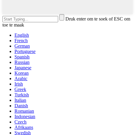
Druk enter om te soek of ESC om
toe te maak
English
French
German
Portuguese
Spanish
Russian
Japanese
Korean
Arabic
Irish
Greek
Turkish
Italian
Danish
Romanian
Indonesian
Czech
Afrikaans
Swedish