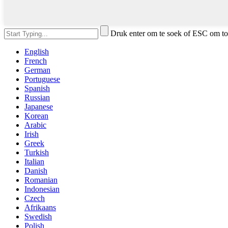
Druk enter om te soek of ESC om to
English
French
German
Portuguese
Spanish
Russian
Japanese
Korean
Arabic
Irish
Greek
Turkish
Italian
Danish
Romanian
Indonesian
Czech
Afrikaans
Swedish
Polish