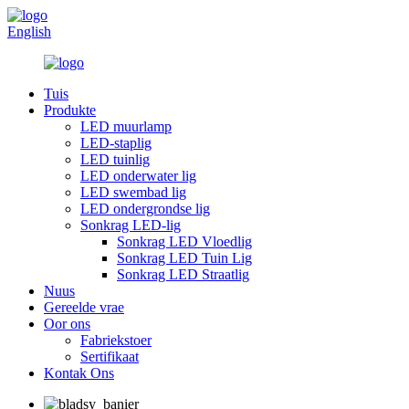
English
Tuis
Produkte
LED muurlamp
LED-staplig
LED tuinlig
LED onderwater lig
LED swembad lig
LED ondergrondse lig
Sonkrag LED-lig
Sonkrag LED Vloedlig
Sonkrag LED Tuin Lig
Sonkrag LED Straatlig
Nuus
Gereelde vrae
Oor ons
Fabriekstoer
Sertifikaat
Kontak Ons