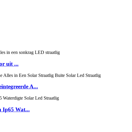
 uit ...
ïntegreerde A...
Ip65 Wat...