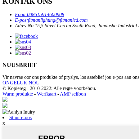
KONTAK ONS
Foon:
008615914600908
E-pos:
fitmanlighting@fitmanled.com
Adres:
No.15,5 Street Cao'an South Road, Jundusha Industria
NUUSBRIEF
Vir navrae oor ons produkte of pryslys, los asseblief jou e-pos aan o
ONGELUK NOU
© Kopiereg - 2010-2022: Alle regte voorbehou.
Warm produkte
-
Werfkaart
-
AMP selfoon
Stuur e-pos
x