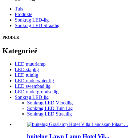
Tuis
Produkte
Sonkrag LED-lig
Sonkrag LED Straatlig
PRODUK
Kategorieë
LED muurlamp
LED-staplig
LED tuinlig
LED onderwater lig
LED swembad lig
LED ondergrondse lig
Sonkrag LED-lig
Sonkrag LED Vloedlig
Sonkrag LED Tuin Lig
Sonkrag LED Straatlig
buitelug Lawn Lamp Hotel Vil...